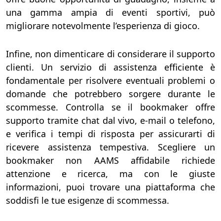
una gamma ampia di eventi sportivi, può
migliorare notevolmente l’esperienza di gioco.
Infine, non dimenticare di considerare il supporto
clienti. Un servizio di assistenza efficiente è
fondamentale per risolvere eventuali problemi o
domande che potrebbero sorgere durante le
scommesse. Controlla se il bookmaker offre
supporto tramite chat dal vivo, e-mail o telefono,
e verifica i tempi di risposta per assicurarti di
ricevere assistenza tempestiva. Scegliere un
bookmaker non AAMS affidabile richiede
attenzione e ricerca, ma con le giuste
informazioni, puoi trovare una piattaforma che
soddisfi le tue esigenze di scommessa.