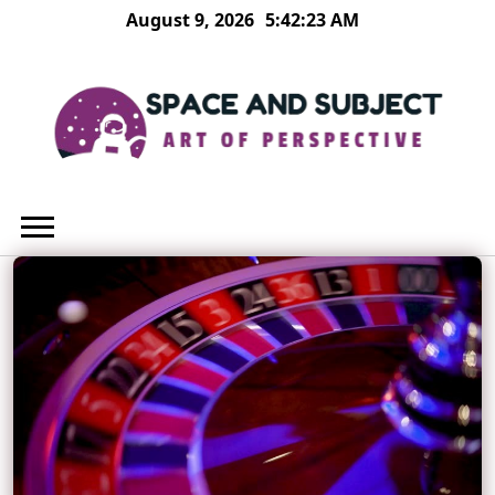
Skip
August 9, 2026
5:42:23 AM
to
content