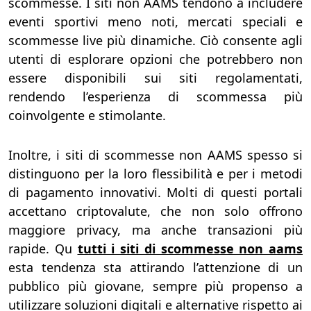
scommesse. I siti non AAMS tendono a includere
eventi sportivi meno noti, mercati speciali e
scommesse live più dinamiche. Ciò consente agli
utenti di esplorare opzioni che potrebbero non
essere disponibili sui siti regolamentati,
rendendo l’esperienza di scommessa più
coinvolgente e stimolante.
Inoltre, i siti di scommesse non AAMS spesso si
distinguono per la loro flessibilità e per i metodi
di pagamento innovativi. Molti di questi portali
accettano criptovalute, che non solo offrono
maggiore privacy, ma anche transazioni più
rapide. Qu
tutti i siti di scommesse non aams
esta tendenza sta attirando l’attenzione di un
pubblico più giovane, sempre più propenso a
utilizzare soluzioni digitali e alternative rispetto ai