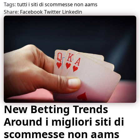
Tags:
tutti i siti di scommesse non aams
Share:
Facebook
Twitter
Linkedin
New Betting Trends
Around i migliori siti di
scommesse non aams