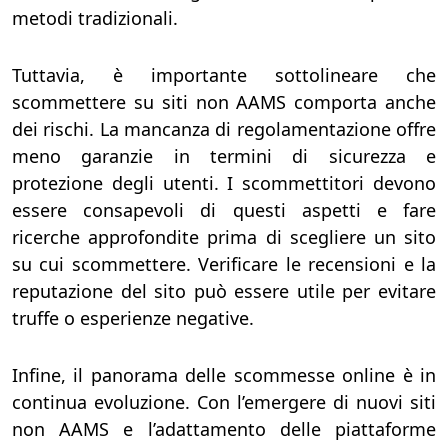
metodi tradizionali.
Tuttavia, è importante sottolineare che
scommettere su siti non AAMS comporta anche
dei rischi. La mancanza di regolamentazione offre
meno garanzie in termini di sicurezza e
protezione degli utenti. I scommettitori devono
essere consapevoli di questi aspetti e fare
ricerche approfondite prima di scegliere un sito
su cui scommettere. Verificare le recensioni e la
reputazione del sito può essere utile per evitare
truffe o esperienze negative.
Infine, il panorama delle scommesse online è in
continua evoluzione. Con l’emergere di nuovi siti
non AAMS e l’adattamento delle piattaforme