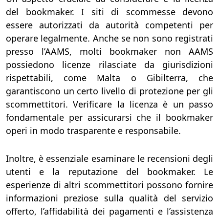
del bookmaker. I siti di scommesse devono
essere autorizzati da autorità competenti per
operare legalmente. Anche se non sono registrati
presso l’AAMS, molti bookmaker non AAMS
possiedono licenze rilasciate da giurisdizioni
rispettabili, come Malta o Gibilterra, che
garantiscono un certo livello di protezione per gli
scommettitori. Verificare la licenza è un passo
fondamentale per assicurarsi che il bookmaker
operi in modo trasparente e responsabile.
Inoltre, è essenziale esaminare le recensioni degli
utenti e la reputazione del bookmaker. Le
esperienze di altri scommettitori possono fornire
informazioni preziose sulla qualità del servizio
offerto, l’affidabilità dei pagamenti e l’assistenza