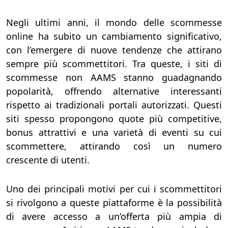
Negli ultimi anni, il mondo delle scommesse
online ha subito un cambiamento significativo,
con l’emergere di nuove tendenze che attirano
sempre più scommettitori. Tra queste, i siti di
scommesse non AAMS stanno guadagnando
popolarità, offrendo alternative interessanti
rispetto ai tradizionali portali autorizzati. Questi
siti spesso propongono quote più competitive,
bonus attrattivi e una varietà di eventi su cui
scommettere, attirando così un numero
crescente di utenti.
Uno dei principali motivi per cui i scommettitori
si rivolgono a queste piattaforme è la possibilità
di avere accesso a un’offerta più ampia di