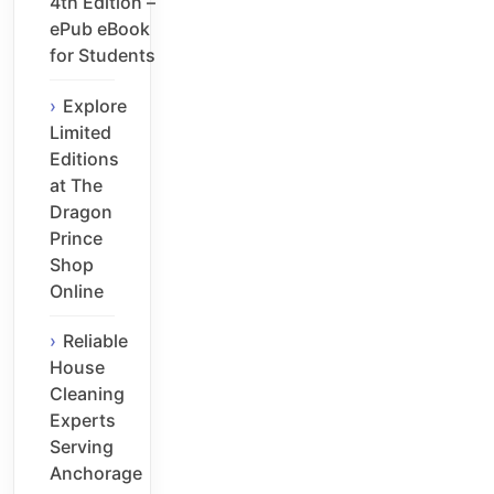
4th Edition –
ePub eBook
for Students
Explore
Limited
Editions
at The
Dragon
Prince
Shop
Online
Reliable
House
Cleaning
Experts
Serving
Anchorage