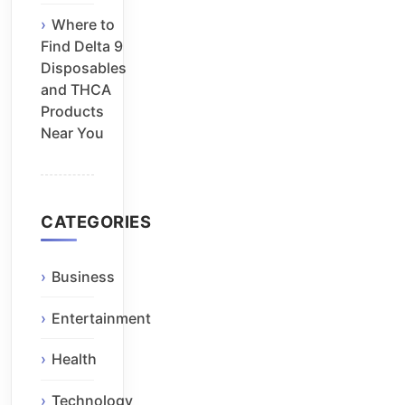
Where to
Find Delta 9
Disposables
and THCA
Products
Near You
CATEGORIES
Business
Entertainment
Health
Technology