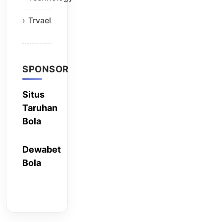
Trvael
SPONSOR
Situs
Taruhan
Bola
Dewabet
Bola