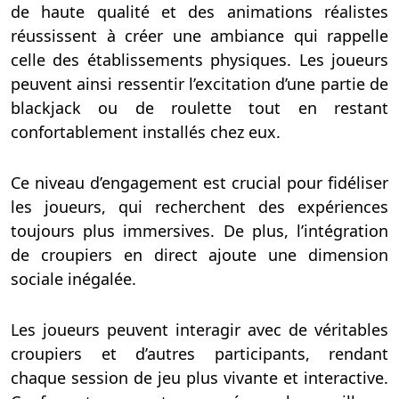
de haute qualité et des animations réalistes
réussissent à créer une ambiance qui rappelle
celle des établissements physiques. Les joueurs
peuvent ainsi ressentir l’excitation d’une partie de
blackjack ou de roulette tout en restant
confortablement installés chez eux.
Ce niveau d’engagement est crucial pour fidéliser
les joueurs, qui recherchent des expériences
toujours plus immersives. De plus, l’intégration
de croupiers en direct ajoute une dimension
sociale inégalée.
Les joueurs peuvent interagir avec de véritables
croupiers et d’autres participants, rendant
chaque session de jeu plus vivante et interactive.