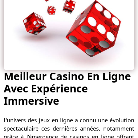
Meilleur Casino En Ligne
Avec Expérience
Immersive
L’univers des jeux en ligne a connu une évolution
spectaculaire ces dernières années, notamment
grâce à l’émergence de casinos en ligne offrant