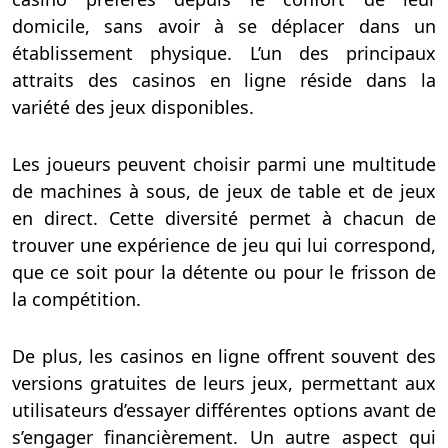
domicile, sans avoir à se déplacer dans un
établissement physique. L’un des principaux
attraits des casinos en ligne réside dans la
variété des jeux disponibles.
Les joueurs peuvent choisir parmi une multitude
de machines à sous, de jeux de table et de jeux
en direct. Cette diversité permet à chacun de
trouver une expérience de jeu qui lui correspond,
que ce soit pour la détente ou pour le frisson de
la compétition.
De plus, les casinos en ligne offrent souvent des
versions gratuites de leurs jeux, permettant aux
utilisateurs d’essayer différentes options avant de
s’engager financièrement. Un autre aspect qui