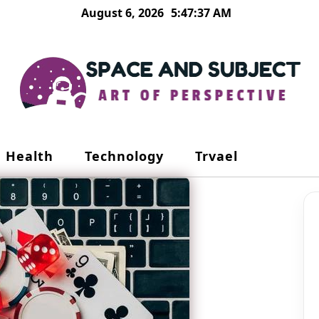
August 6, 2026
5:47:38 AM
Health
Technology
Trvael