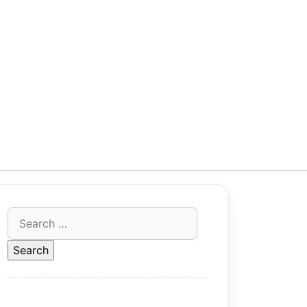
Search
for: