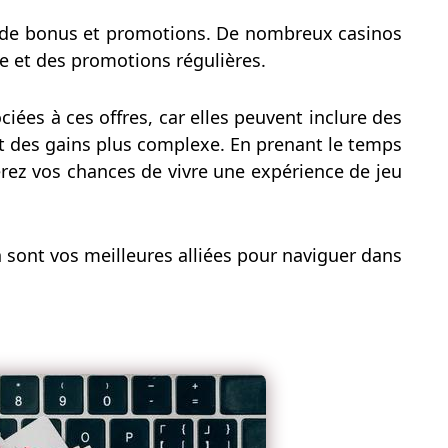
es de bonus et promotions. De nombreux casinos
e et des promotions régulières.
ciées à ces offres, car elles peuvent inclure des
it des gains plus complexe. En prenant le temps
rez vos chances de vivre une expérience de jeu
 sont vos meilleures alliées pour naviguer dans