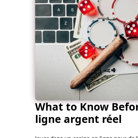
What to Know Before
ligne argent réel