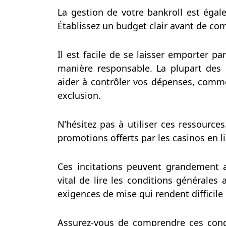
La gestion de votre bankroll est éga
Établissez un budget clair avant de co
Il est facile de se laisser emporter par
manière responsable. La plupart des 
aider à contrôler vos dépenses, comme
exclusion.
N’hésitez pas à utiliser ces ressource
promotions offerts par les casinos en l
Ces incitations peuvent grandement a
vital de lire les conditions générales 
exigences de mise qui rendent difficile 
Assurez-vous de comprendre ces condi