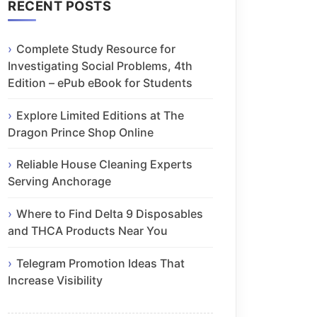
RECENT POSTS
Complete Study Resource for
Investigating Social Problems, 4th
Edition – ePub eBook for Students
Explore Limited Editions at The
Dragon Prince Shop Online
Reliable House Cleaning Experts
Serving Anchorage
Where to Find Delta 9 Disposables
and THCA Products Near You
Telegram Promotion Ideas That
Increase Visibility