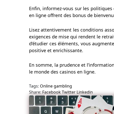
Enfin, informez-vous sur les politiqu
en ligne offrent des bonus de bienvenu
Lisez attentivement les conditions asso
exigences de mise qui rendent le retra
d’étudier ces éléments, vous augmente
positive et enrichissante.
En somme, la prudence et l’information
le monde des casinos en ligne.
Tags:
Online gambling
Share:
Facebook
Twitter
Linkedin