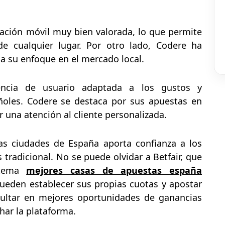
ación móvil muy bien valorada, lo que permite
de cualquier lugar. Por otro lado, Codere ha
a su enfoque en el mercado local.
encia de usuario adaptada a los gustos y
ñoles. Codere se destaca por sus apuestas en
r una atención al cliente personalizada.
as ciudades de España aporta confianza a los
tradicional. No se puede olvidar a Betfair, que
stema
mejores casas de apuestas españa
 pueden establecer sus propias cuotas y apostar
sultar en mejores oportunidades de ganancias
ar la plataforma.