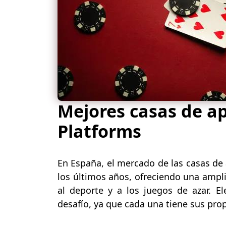
Mejores casas de a
Platforms
En España, el mercado de las casas de
los últimos años, ofreciendo una ampli
al deporte y a los juegos de azar. E
desafío, ya que cada una tiene sus propi