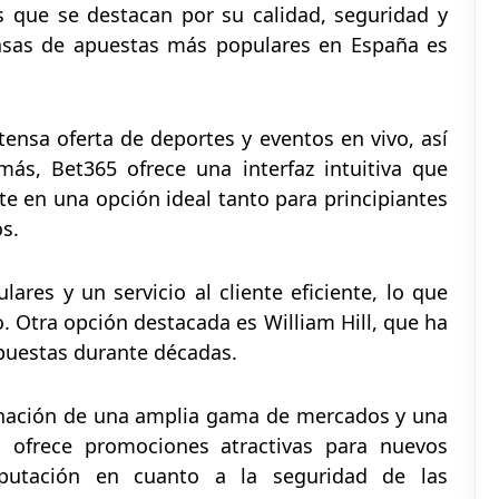
 que se destacan por su calidad, seguridad y
casas de apuestas más populares en España es
ensa oferta de deportes y eventos en vivo, así
ás, Bet365 ofrece una interfaz intuitiva que
erte en una opción ideal tanto para principiantes
s.
res y un servicio al cliente eficiente, lo que
o. Otra opción destacada es William Hill, que ha
apuestas durante décadas.
binación de una amplia gama de mercados y una
ll ofrece promociones atractivas para nuevos
putación en cuanto a la seguridad de las