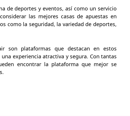
a de deportes y eventos, así como un servicio
 considerar las mejores casas de apuestas en
os como la seguridad, la variedad de deportes,
fair son plataformas que destacan en estos
 una experiencia atractiva y segura. Con tantas
pueden encontrar la plataforma que mejor se
s.