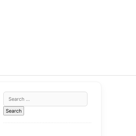
Search
for: