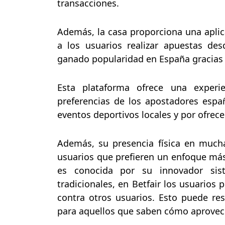
transacciones.
Además, la casa proporciona una aplic
a los usuarios realizar apuestas des
ganado popularidad en España gracias 
Esta plataforma ofrece una experi
preferencias de los apostadores espa
eventos deportivos locales y por ofrece
Además, su presencia física en much
usuarios que prefieren un enfoque más 
es conocida por su innovador si
tradicionales, en Betfair los usuarios
contra otros usuarios. Esto puede re
para aquellos que saben cómo aprovech