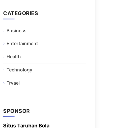
CATEGORIES
Business
Entertainment
Health
Technology
Trvael
SPONSOR
Situs Taruhan Bola