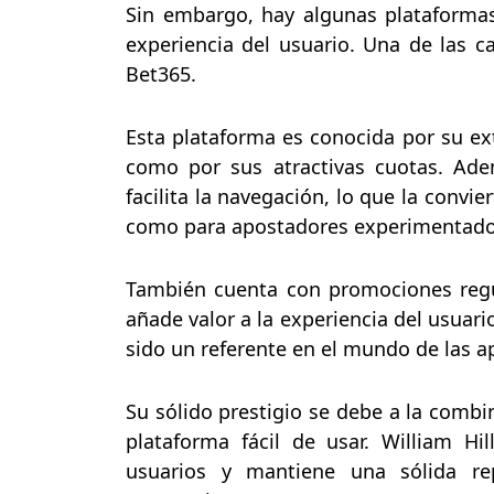
Sin embargo, hay algunas plataformas
experiencia del usuario. Una de las 
Bet365.
Esta plataforma es conocida por su ext
como por sus atractivas cuotas. Adem
facilita la navegación, lo que la convi
como para apostadores experimentado
También cuenta con promociones regula
añade valor a la experiencia del usuari
sido un referente en el mundo de las 
Su sólido prestigio se debe a la com
plataforma fácil de usar. William Hi
usuarios y mantiene una sólida re