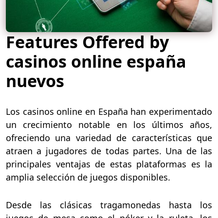
Features Offered by
casinos online españa
nuevos
Los casinos online en España han experimentado
un crecimiento notable en los últimos años,
ofreciendo una variedad de características que
atraen a jugadores de todas partes. Una de las
principales ventajas de estas plataformas es la
amplia selección de juegos disponibles.
Desde las clásicas tragamonedas hasta los