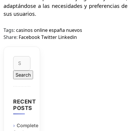
adaptándose a las necesidades y preferencias de
sus usuarios.
Tags:
casinos online españa nuevos
Share:
Facebook
Twitter
Linkedin
Search
for:
RECENT
POSTS
Complete