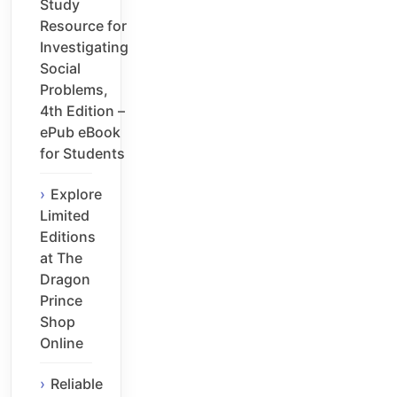
Study
Resource for
Investigating
Social
Problems,
4th Edition –
ePub eBook
for Students
Explore
Limited
Editions
at The
Dragon
Prince
Shop
Online
Reliable