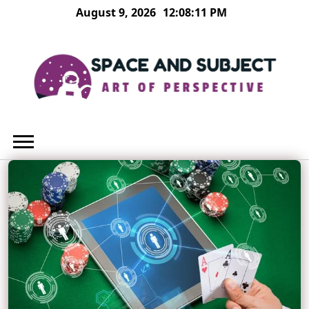
Skip
August 9, 2026
12:08:12 PM
to
content