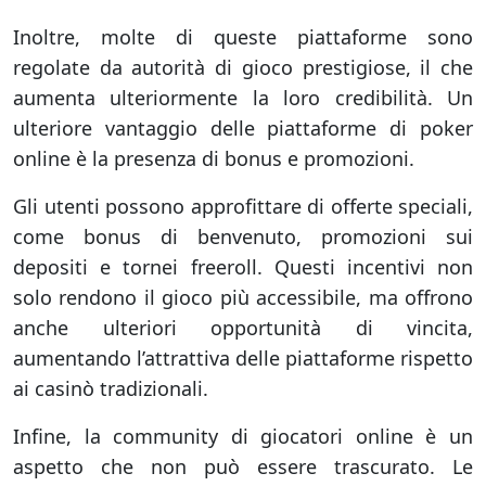
Inoltre, molte di queste piattaforme sono
regolate da autorità di gioco prestigiose, il che
aumenta ulteriormente la loro credibilità. Un
ulteriore vantaggio delle piattaforme di poker
online è la presenza di bonus e promozioni.
Gli utenti possono approfittare di offerte speciali,
come bonus di benvenuto, promozioni sui
depositi e tornei freeroll. Questi incentivi non
solo rendono il gioco più accessibile, ma offrono
anche ulteriori opportunità di vincita,
aumentando l’attrattiva delle piattaforme rispetto
ai casinò tradizionali.
Infine, la community di giocatori online è un
aspetto che non può essere trascurato. Le