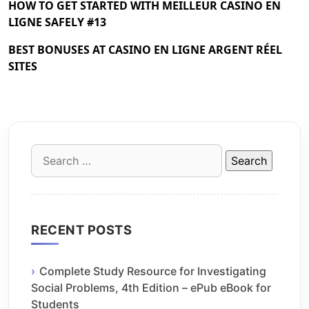
HOW TO GET STARTED WITH MEILLEUR CASINO EN
LIGNE SAFELY #13
BEST BONUSES AT CASINO EN LIGNE ARGENT RÉEL
SITES
Search
for:
RECENT POSTS
Complete Study Resource for Investigating
Social Problems, 4th Edition – ePub eBook for
Students