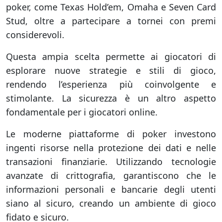
poker, come Texas Hold’em, Omaha e Seven Card
Stud, oltre a partecipare a tornei con premi
considerevoli.
Questa ampia scelta permette ai giocatori di
esplorare nuove strategie e stili di gioco,
rendendo l’esperienza più coinvolgente e
stimolante. La sicurezza è un altro aspetto
fondamentale per i giocatori online.
Le moderne piattaforme di poker investono
ingenti risorse nella protezione dei dati e nelle
transazioni finanziarie. Utilizzando tecnologie
avanzate di crittografia, garantiscono che le
informazioni personali e bancarie degli utenti
siano al sicuro, creando un ambiente di gioco
fidato e sicuro.