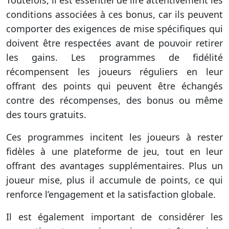
conditions associées à ces bonus, car ils peuvent
comporter des exigences de mise spécifiques qui
doivent être respectées avant de pouvoir retirer
les gains. Les programmes de fidélité
récompensent les joueurs réguliers en leur
offrant des points qui peuvent être échangés
contre des récompenses, des bonus ou même
des tours gratuits.
Ces programmes incitent les joueurs à rester
fidèles à une plateforme de jeu, tout en leur
offrant des avantages supplémentaires. Plus un
joueur mise, plus il accumule de points, ce qui
renforce l’engagement et la satisfaction globale.
Il est également important de considérer les