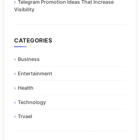
Telegram Promotion Ideas That Increase
Visibility
CATEGORIES
Business
Entertainment
Health
Technology
Trvael