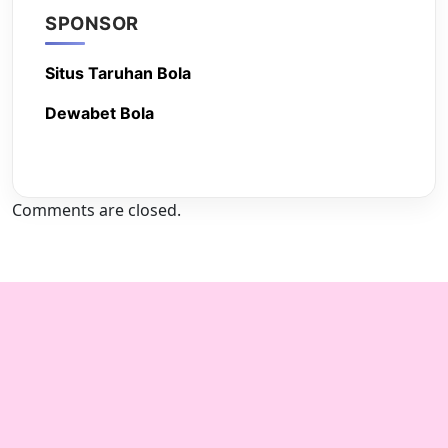
SPONSOR
Situs Taruhan Bola
Dewabet Bola
Comments are closed.