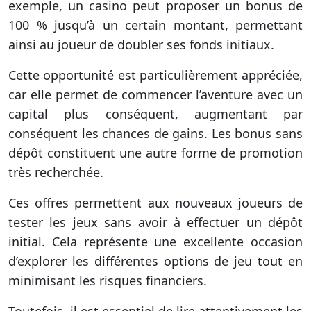
exemple, un casino peut proposer un bonus de
100 % jusqu’à un certain montant, permettant
ainsi au joueur de doubler ses fonds initiaux.
Cette opportunité est particulièrement appréciée,
car elle permet de commencer l’aventure avec un
capital plus conséquent, augmentant par
conséquent les chances de gains. Les bonus sans
dépôt constituent une autre forme de promotion
très recherchée.
Ces offres permettent aux nouveaux joueurs de
tester les jeux sans avoir à effectuer un dépôt
initial. Cela représente une excellente occasion
d’explorer les différentes options de jeu tout en
minimisant les risques financiers.
Toutefois, il est essentiel de lire attentivement les