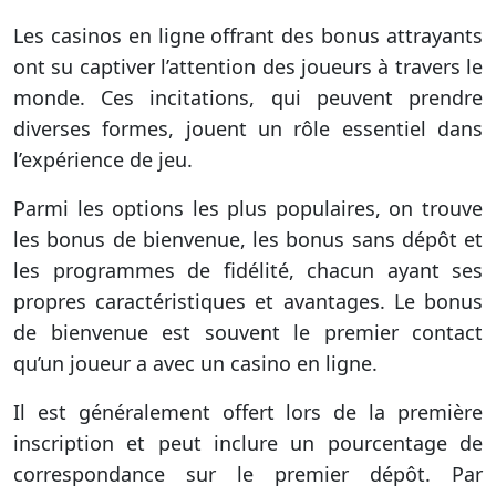
Les casinos en ligne offrant des bonus attrayants
ont su captiver l’attention des joueurs à travers le
monde. Ces incitations, qui peuvent prendre
diverses formes, jouent un rôle essentiel dans
l’expérience de jeu.
Parmi les options les plus populaires, on trouve
les bonus de bienvenue, les bonus sans dépôt et
les programmes de fidélité, chacun ayant ses
propres caractéristiques et avantages. Le bonus
de bienvenue est souvent le premier contact
qu’un joueur a avec un casino en ligne.
Il est généralement offert lors de la première
inscription et peut inclure un pourcentage de
correspondance sur le premier dépôt. Par