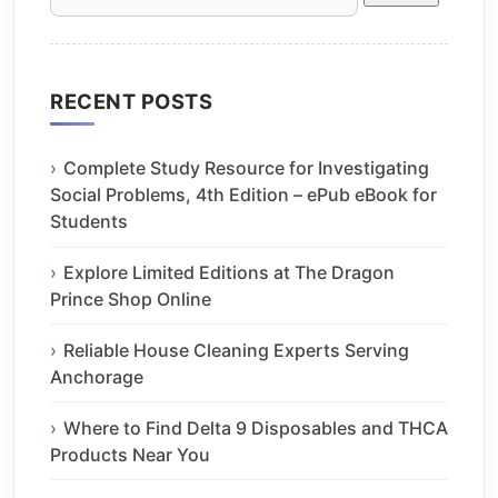
for:
RECENT POSTS
Complete Study Resource for Investigating
Social Problems, 4th Edition – ePub eBook for
Students
Explore Limited Editions at The Dragon
Prince Shop Online
Reliable House Cleaning Experts Serving
Anchorage
Where to Find Delta 9 Disposables and THCA
Products Near You