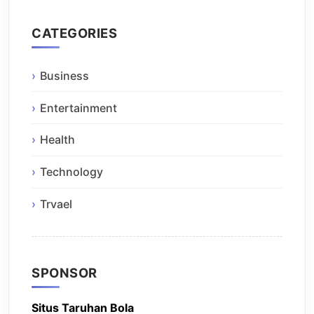
CATEGORIES
Business
Entertainment
Health
Technology
Trvael
SPONSOR
Situs Taruhan Bola