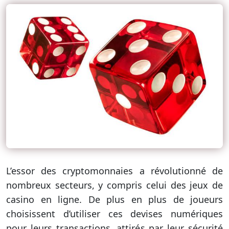
L’essor des cryptomonnaies a révolutionné de
nombreux secteurs, y compris celui des jeux de
casino en ligne. De plus en plus de joueurs
choisissent d’utiliser ces devises numériques
pour leurs transactions, attirés par leur sécurité