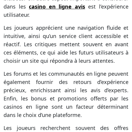
dans les
casino en ligne avis
est l’expérience
utilisateur.
Les joueurs apprécient une navigation fluide et
intuitive, ainsi qu’un service client accessible et
réactif. Les critiques mettent souvent en avant
ces éléments, ce qui aide les futurs utilisateurs à
choisir un site qui répondra à leurs attentes.
Les forums et les communautés en ligne peuvent
également fournir des retours d’expérience
précieux, enrichissant ainsi les avis d’experts.
Enfin, les bonus et promotions offerts par les
casinos en ligne sont un facteur déterminant
dans le choix d’une plateforme.
Les joueurs recherchent souvent des offres