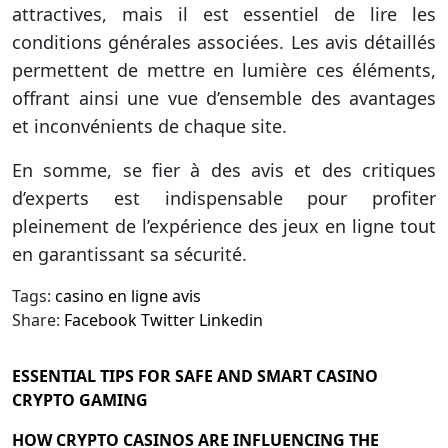
attractives, mais il est essentiel de lire les
conditions générales associées. Les avis détaillés
permettent de mettre en lumière ces éléments,
offrant ainsi une vue d’ensemble des avantages
et inconvénients de chaque site.
En somme, se fier à des avis et des critiques
d’experts est indispensable pour profiter
pleinement de l’expérience des jeux en ligne tout
en garantissant sa sécurité.
Tags:
casino en ligne avis
Share:
Facebook
Twitter
Linkedin
ESSENTIAL TIPS FOR SAFE AND SMART CASINO
CRYPTO GAMING
HOW CRYPTO CASINOS ARE INFLUENCING THE