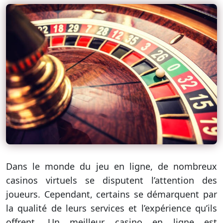
Dans le monde du jeu en ligne, de nombreux
casinos virtuels se disputent l’attention des
joueurs. Cependant, certains se démarquent par
la qualité de leurs services et l’expérience qu’ils
offrent. Un meilleur casino en ligne est