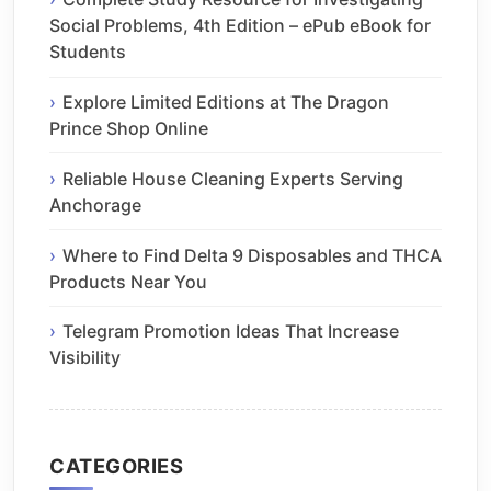
Social Problems, 4th Edition – ePub eBook for
Students
Explore Limited Editions at The Dragon
Prince Shop Online
Reliable House Cleaning Experts Serving
Anchorage
Where to Find Delta 9 Disposables and THCA
Products Near You
Telegram Promotion Ideas That Increase
Visibility
CATEGORIES