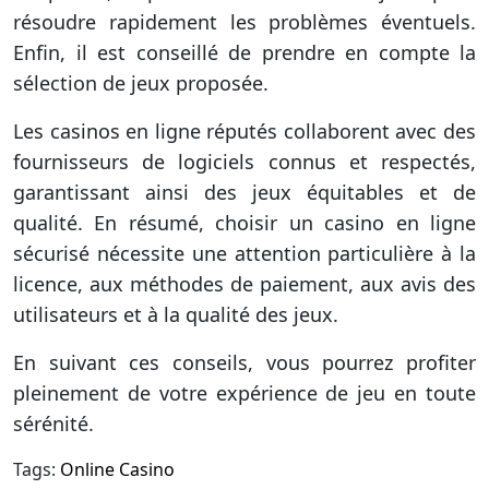
résoudre rapidement les problèmes éventuels.
Enfin, il est conseillé de prendre en compte la
sélection de jeux proposée.
Les casinos en ligne réputés collaborent avec des
fournisseurs de logiciels connus et respectés,
garantissant ainsi des jeux équitables et de
qualité. En résumé, choisir un casino en ligne
sécurisé nécessite une attention particulière à la
licence, aux méthodes de paiement, aux avis des
utilisateurs et à la qualité des jeux.
En suivant ces conseils, vous pourrez profiter
pleinement de votre expérience de jeu en toute
sérénité.
Tags:
Online Casino