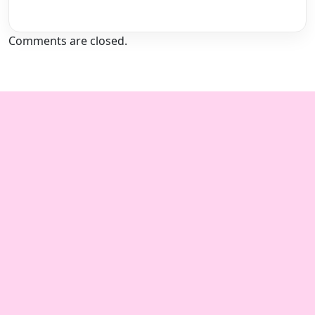
Comments are closed.