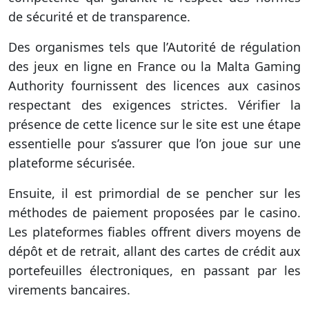
de sécurité et de transparence.
Des organismes tels que l’Autorité de régulation
des jeux en ligne en France ou la Malta Gaming
Authority fournissent des licences aux casinos
respectant des exigences strictes. Vérifier la
présence de cette licence sur le site est une étape
essentielle pour s’assurer que l’on joue sur une
plateforme sécurisée.
Ensuite, il est primordial de se pencher sur les
méthodes de paiement proposées par le casino.
Les plateformes fiables offrent divers moyens de
dépôt et de retrait, allant des cartes de crédit aux
portefeuilles électroniques, en passant par les
virements bancaires.