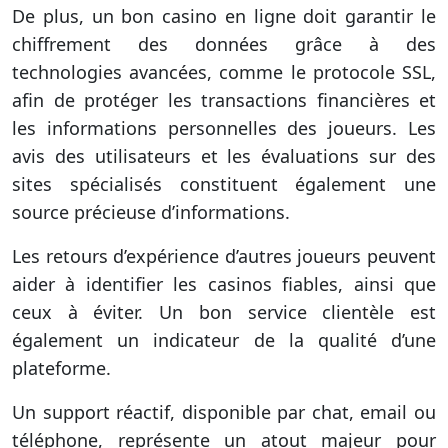
De plus, un bon casino en ligne doit garantir le
chiffrement des données grâce à des
technologies avancées, comme le protocole SSL,
afin de protéger les transactions financières et
les informations personnelles des joueurs. Les
avis des utilisateurs et les évaluations sur des
sites spécialisés constituent également une
source précieuse d’informations.
Les retours d’expérience d’autres joueurs peuvent
aider à identifier les casinos fiables, ainsi que
ceux à éviter. Un bon service clientèle est
également un indicateur de la qualité d’une
plateforme.
Un support réactif, disponible par chat, email ou
téléphone, représente un atout majeur pour