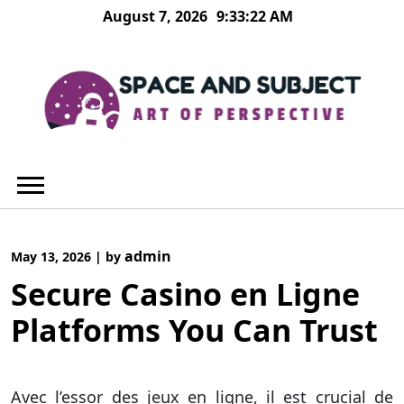
Skip
August 7, 2026
9:33:22 AM
to
content
admin
May 13, 2026
|
by
Secure Casino en Ligne
Platforms You Can Trust
Avec l’essor des jeux en ligne, il est crucial de