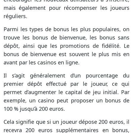
mais également pour récompenser les joueurs
réguliers.
Parmi les types de bonus les plus populaires, on
trouve les bonus de bienvenue, les bonus sans
dépôt, ainsi que les promotions de fidélité. Le
bonus de bienvenue est souvent le plus mis en
avant par les casinos en ligne.
Il s’agit généralement d’un pourcentage du
premier dépôt effectué par le joueur, ce qui
permet d’augmenter le capital de jeu initial. Par
exemple, un casino peut proposer un bonus de
100 % jusqu’à 200 euros.
Cela signifie que si un joueur dépose 200 euros, il
recevra 200 euros supplémentaires en bonus,