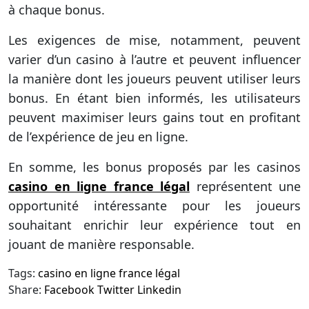
à chaque bonus.
Les exigences de mise, notamment, peuvent
varier d’un casino à l’autre et peuvent influencer
la manière dont les joueurs peuvent utiliser leurs
bonus. En étant bien informés, les utilisateurs
peuvent maximiser leurs gains tout en profitant
de l’expérience de jeu en ligne.
En somme, les bonus proposés par les casinos
casino en ligne france légal
représentent une
opportunité intéressante pour les joueurs
souhaitant enrichir leur expérience tout en
jouant de manière responsable.
Tags:
casino en ligne france légal
Share:
Facebook
Twitter
Linkedin