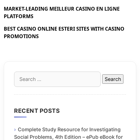
MARKET-LEADING MEILLEUR CASINO EN LIGNE
PLATFORMS
BEST CASINO ONLINE ESTERI SITES WITH CASINO
PROMOTIONS
Search
for:
RECENT POSTS
Complete Study Resource for Investigating
Social Problems, 4th Edition – ePub eBook for