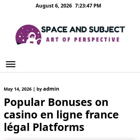
Skip
August 6, 2026
7:23:48 PM
to
content
admin
May 14, 2026
|
by
Popular Bonuses on
casino en ligne france
légal Platforms