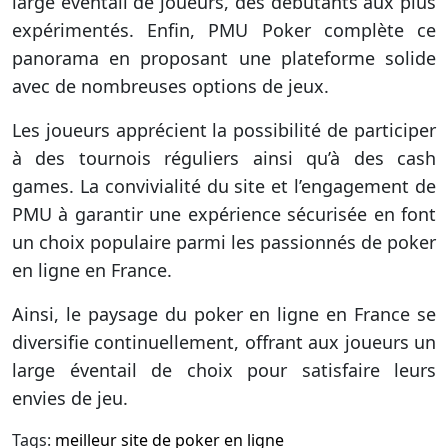
large éventail de joueurs, des débutants aux plus
expérimentés. Enfin, PMU Poker complète ce
panorama en proposant une plateforme solide
avec de nombreuses options de jeux.
Les joueurs apprécient la possibilité de participer
à des tournois réguliers ainsi qu’à des cash
games. La convivialité du site et l’engagement de
PMU à garantir une expérience sécurisée en font
un choix populaire parmi les passionnés de poker
en ligne en France.
Ainsi, le paysage du poker en ligne en France se
diversifie continuellement, offrant aux joueurs un
large éventail de choix pour satisfaire leurs
envies de jeu.
Tags:
meilleur site de poker en ligne