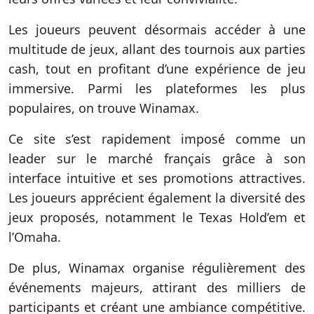
Les joueurs peuvent désormais accéder à une
multitude de jeux, allant des tournois aux parties
cash, tout en profitant d’une expérience de jeu
immersive. Parmi les plateformes les plus
populaires, on trouve Winamax.
Ce site s’est rapidement imposé comme un
leader sur le marché français grâce à son
interface intuitive et ses promotions attractives.
Les joueurs apprécient également la diversité des
jeux proposés, notamment le Texas Hold’em et
l’Omaha.
De plus, Winamax organise régulièrement des
événements majeurs, attirant des milliers de
participants et créant une ambiance compétitive.