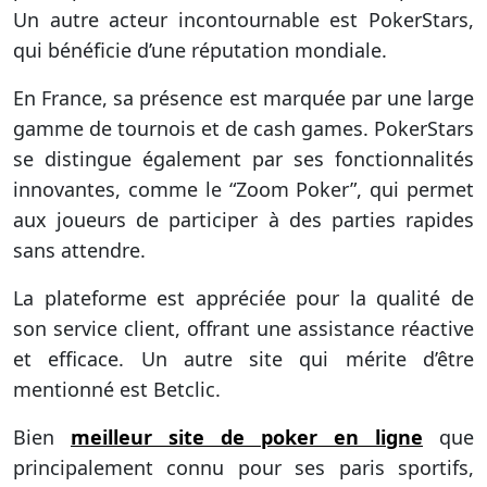
Un autre acteur incontournable est PokerStars,
qui bénéficie d’une réputation mondiale.
En France, sa présence est marquée par une large
gamme de tournois et de cash games. PokerStars
se distingue également par ses fonctionnalités
innovantes, comme le “Zoom Poker”, qui permet
aux joueurs de participer à des parties rapides
sans attendre.
La plateforme est appréciée pour la qualité de
son service client, offrant une assistance réactive
et efficace. Un autre site qui mérite d’être
mentionné est Betclic.
Bien
meilleur site de poker en ligne
que
principalement connu pour ses paris sportifs,