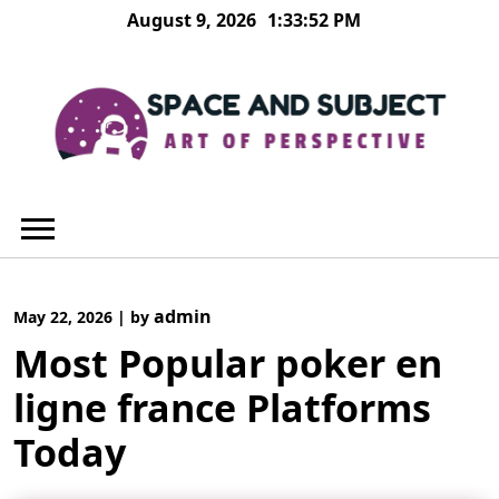
Skip
August 9, 2026
1:33:53 PM
to
content
admin
May 22, 2026
|
by
Most Popular poker en
ligne france Platforms
Today