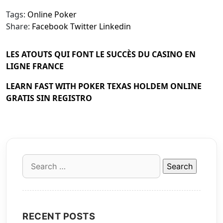
Tags:
Online Poker
Share:
Facebook
Twitter
Linkedin
LES ATOUTS QUI FONT LE SUCCÈS DU CASINO EN
LIGNE FRANCE
LEARN FAST WITH POKER TEXAS HOLDEM ONLINE
GRATIS SIN REGISTRO
Search
for:
RECENT POSTS