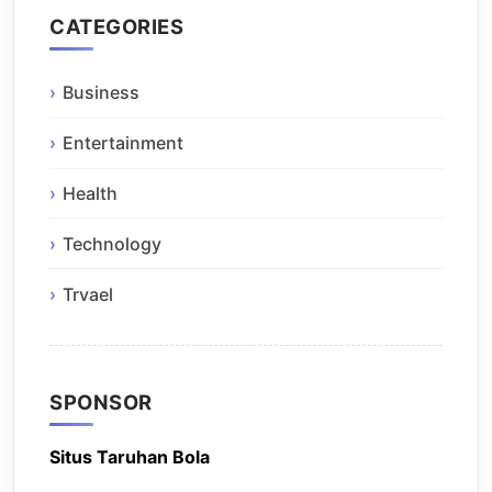
CATEGORIES
Business
Entertainment
Health
Technology
Trvael
SPONSOR
Situs Taruhan Bola