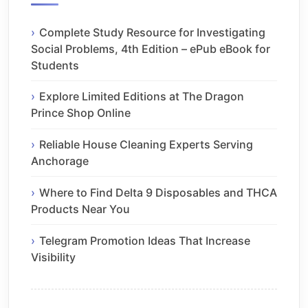
Complete Study Resource for Investigating
Social Problems, 4th Edition – ePub eBook for
Students
Explore Limited Editions at The Dragon
Prince Shop Online
Reliable House Cleaning Experts Serving
Anchorage
Where to Find Delta 9 Disposables and THCA
Products Near You
Telegram Promotion Ideas That Increase
Visibility