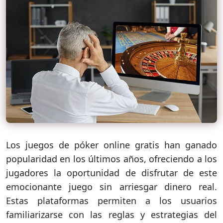
Los juegos de póker online gratis han ganado
popularidad en los últimos años, ofreciendo a los
jugadores la oportunidad de disfrutar de este
emocionante juego sin arriesgar dinero real.
Estas plataformas permiten a los usuarios
familiarizarse con las reglas y estrategias del