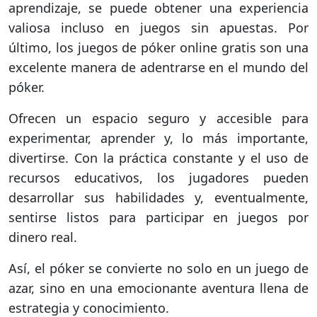
aprendizaje, se puede obtener una experiencia
valiosa incluso en juegos sin apuestas. Por
último, los juegos de póker online gratis son una
excelente manera de adentrarse en el mundo del
póker.
Ofrecen un espacio seguro y accesible para
experimentar, aprender y, lo más importante,
divertirse. Con la práctica constante y el uso de
recursos educativos, los jugadores pueden
desarrollar sus habilidades y, eventualmente,
sentirse listos para participar en juegos por
dinero real.
Así, el póker se convierte no solo en un juego de
azar, sino en una emocionante aventura llena de
estrategia y conocimiento.