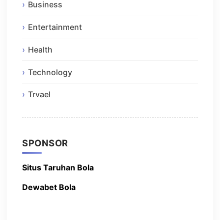
Business
Entertainment
Health
Technology
Trvael
SPONSOR
Situs Taruhan Bola
Dewabet Bola