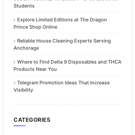
Students
Explore Limited Editions at The Dragon
Prince Shop Online
Reliable House Cleaning Experts Serving
Anchorage
Where to Find Delta 9 Disposables and THCA
Products Near You
Telegram Promotion Ideas That Increase
Visibility
CATEGORIES