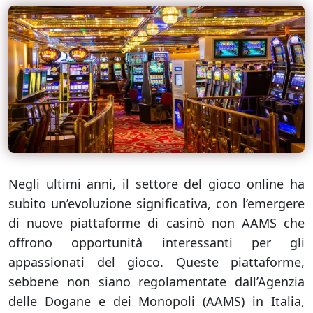
Negli ultimi anni, il settore del gioco online ha
subito un’evoluzione significativa, con l’emergere
di nuove piattaforme di casinò non AAMS che
offrono opportunità interessanti per gli
appassionati del gioco. Queste piattaforme,
sebbene non siano regolamentate dall’Agenzia
delle Dogane e dei Monopoli (AAMS) in Italia,