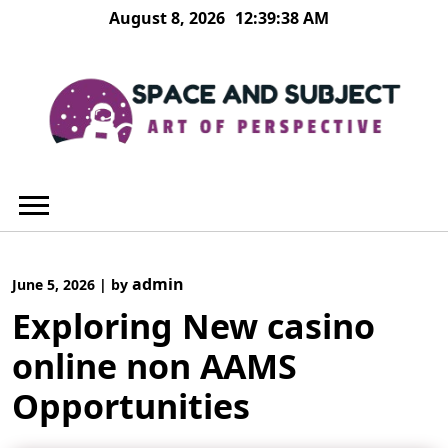
Skip
August 8, 2026
12:39:38 AM
to
content
admin
June 5, 2026
|
by
Exploring New casino
online non AAMS
Opportunities