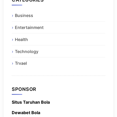
Business
Entertainment
Health
Technology
Trvael
SPONSOR
Situs Taruhan Bola
Dewabet Bola