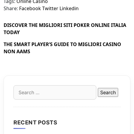
Tags:
Online Casino
Share:
Facebook
Twitter
Linkedin
DISCOVER THE MIGLIORI SITI POKER ONLINE ITALIA
TODAY
THE SMART PLAYER’S GUIDE TO MIGLIORI CASINO
NON AAMS
Search
for:
RECENT POSTS