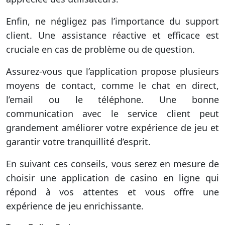
Enfin, ne négligez pas l’importance du support
client. Une assistance réactive et efficace est
cruciale en cas de problème ou de question.
Assurez-vous que l’application propose plusieurs
moyens de contact, comme le chat en direct,
l’email ou le téléphone. Une bonne
communication avec le service client peut
grandement améliorer votre expérience de jeu et
garantir votre tranquillité d’esprit.
En suivant ces conseils, vous serez en mesure de
choisir une application de casino en ligne qui
répond à vos attentes et vous offre une
expérience de jeu enrichissante.