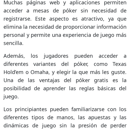
Muchas páginas web y aplicaciones permiten
acceder a mesas de póker sin necesidad de
registrarse. Este aspecto es atractivo, ya que
elimina la necesidad de proporcionar información
personal y permite una experiencia de juego más
sencilla.
Además, los jugadores pueden acceder a
diferentes variantes del póker, como Texas
Hold’em o Omaha, y elegir la que más les guste.
Una de las ventajas del póker gratis es la
posibilidad de aprender las reglas básicas del
juego.
Los principiantes pueden familiarizarse con los
diferentes tipos de manos, las apuestas y las
dinámicas de juego sin la presión de perder