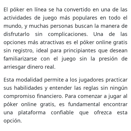
El póker en línea se ha convertido en una de las
actividades de juego más populares en todo el
mundo, y muchas personas buscan la manera de
disfrutarlo sin complicaciones. Una de las
opciones más atractivas es el póker online gratis
sin registro, ideal para principiantes que desean
familiarizarse con el juego sin la presión de
arriesgar dinero real.
Esta modalidad permite a los jugadores practicar
sus habilidades y entender las reglas sin ningún
compromiso financiero. Para comenzar a jugar al
póker online gratis, es fundamental encontrar
una plataforma confiable que ofrezca esta
opción.