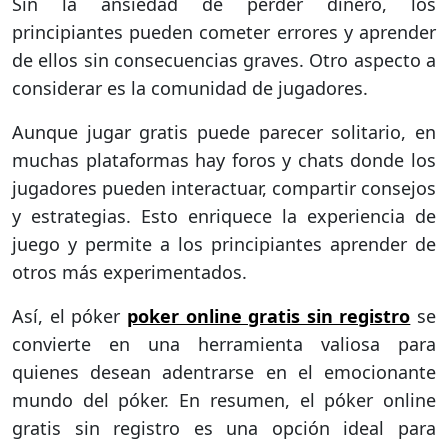
Sin la ansiedad de perder dinero, los
principiantes pueden cometer errores y aprender
de ellos sin consecuencias graves. Otro aspecto a
considerar es la comunidad de jugadores.
Aunque jugar gratis puede parecer solitario, en
muchas plataformas hay foros y chats donde los
jugadores pueden interactuar, compartir consejos
y estrategias. Esto enriquece la experiencia de
juego y permite a los principiantes aprender de
otros más experimentados.
Así, el póker
poker online gratis sin registro
se
convierte en una herramienta valiosa para
quienes desean adentrarse en el emocionante
mundo del póker. En resumen, el póker online
gratis sin registro es una opción ideal para