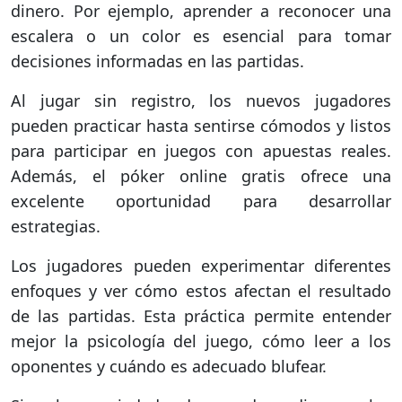
dinero. Por ejemplo, aprender a reconocer una
escalera o un color es esencial para tomar
decisiones informadas en las partidas.
Al jugar sin registro, los nuevos jugadores
pueden practicar hasta sentirse cómodos y listos
para participar en juegos con apuestas reales.
Además, el póker online gratis ofrece una
excelente oportunidad para desarrollar
estrategias.
Los jugadores pueden experimentar diferentes
enfoques y ver cómo estos afectan el resultado
de las partidas. Esta práctica permite entender
mejor la psicología del juego, cómo leer a los
oponentes y cuándo es adecuado blufear.