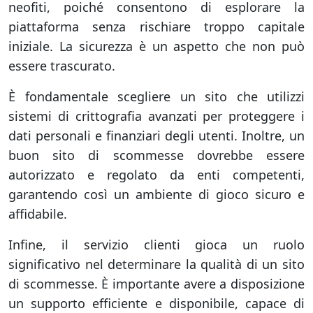
neofiti, poiché consentono di esplorare la
piattaforma senza rischiare troppo capitale
iniziale. La sicurezza è un aspetto che non può
essere trascurato.
È fondamentale scegliere un sito che utilizzi
sistemi di crittografia avanzati per proteggere i
dati personali e finanziari degli utenti. Inoltre, un
buon sito di scommesse dovrebbe essere
autorizzato e regolato da enti competenti,
garantendo così un ambiente di gioco sicuro e
affidabile.
Infine, il servizio clienti gioca un ruolo
significativo nel determinare la qualità di un sito
di scommesse. È importante avere a disposizione
un supporto efficiente e disponibile, capace di