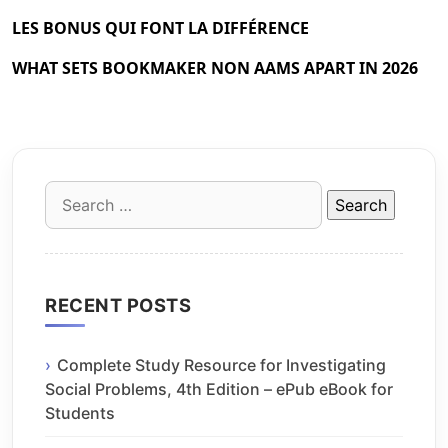
LES BONUS QUI FONT LA DIFFÉRENCE
WHAT SETS BOOKMAKER NON AAMS APART IN 2026
Search
for:
RECENT POSTS
Complete Study Resource for Investigating
Social Problems, 4th Edition – ePub eBook for
Students