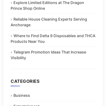
Explore Limited Editions at The Dragon
Prince Shop Online
Reliable House Cleaning Experts Serving
Anchorage
Where to Find Delta 9 Disposables and THCA
Products Near You
Telegram Promotion Ideas That Increase
Visibility
CATEGORIES
Business