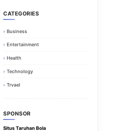
CATEGORIES
Business
Entertainment
Health
Technology
Trvael
SPONSOR
Situs Taruhan Bola