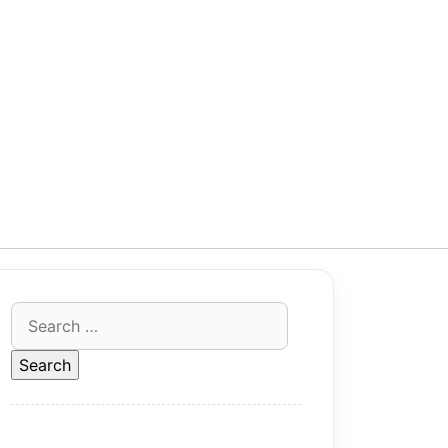
Search
for: