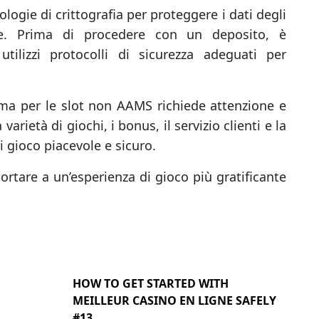
ologie di crittografia per proteggere i dati degli
ure. Prima di procedere con un deposito, è
utilizzi protocolli di sicurezza adeguati per
orma per le slot non AAMS richiede attenzione e
arietà di giochi, i bonus, il servizio clienti e la
i gioco piacevole e sicuro.
rtare a un’esperienza di gioco più gratificante
HOW TO GET STARTED WITH
MEILLEUR CASINO EN LIGNE SAFELY
#13