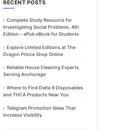
RECENT POSTS
Complete Study Resource for
Investigating Social Problems, 4th
Edition – ePub eBook for Students
Explore Limited Editions at The
Dragon Prince Shop Online
Reliable House Cleaning Experts
Serving Anchorage
Where to Find Delta 9 Disposables
and THCA Products Near You
Telegram Promotion Ideas That
Increase Visibility