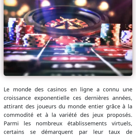
Le monde des casinos en ligne a connu une
croissance exponentielle ces dernières années,
attirant des joueurs du monde entier grâce à la
commodité et à la variété des jeux proposés.
Parmi les nombreux établissements virtuels,
certains se démarquent par leur taux de