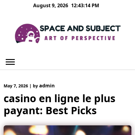
Skip
August 9, 2026
12:43:15 PM
to
content
admin
May 7, 2026
|
by
casino en ligne le plus
payant: Best Picks