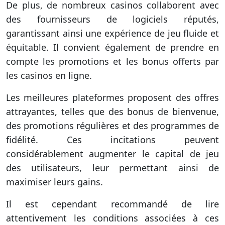
De plus, de nombreux casinos collaborent avec
des fournisseurs de logiciels réputés,
garantissant ainsi une expérience de jeu fluide et
équitable. Il convient également de prendre en
compte les promotions et les bonus offerts par
les casinos en ligne.
Les meilleures plateformes proposent des offres
attrayantes, telles que des bonus de bienvenue,
des promotions régulières et des programmes de
fidélité. Ces incitations peuvent
considérablement augmenter le capital de jeu
des utilisateurs, leur permettant ainsi de
maximiser leurs gains.
Il est cependant recommandé de lire
attentivement les conditions associées à ces