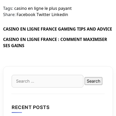
Tags:
casino en ligne le plus payant
Share:
Facebook
Twitter
Linkedin
CASINO EN LIGNE FRANCE GAMING TIPS AND ADVICE
CASINO EN LIGNE FRANCE : COMMENT MAXIMISER
SES GAINS
Search
for:
RECENT POSTS