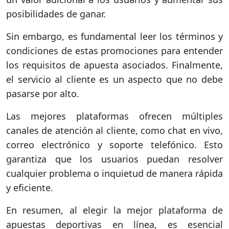
posibilidades de ganar.
Sin embargo, es fundamental leer los términos y
condiciones de estas promociones para entender
los requisitos de apuesta asociados. Finalmente,
el servicio al cliente es un aspecto que no debe
pasarse por alto.
Las mejores plataformas ofrecen múltiples
canales de atención al cliente, como chat en vivo,
correo electrónico y soporte telefónico. Esto
garantiza que los usuarios puedan resolver
cualquier problema o inquietud de manera rápida
y eficiente.
En resumen, al elegir la mejor plataforma de
apuestas deportivas en línea, es esencial