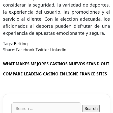
considerar la seguridad, la variedad de deportes,
la experiencia del usuario, las promociones y el
servicio al cliente. Con la elección adecuada, los
aficionados al deporte pueden disfrutar de una
experiencia de apuestas emocionante y segura.
Tags:
Betting
Share:
Facebook
Twitter
Linkedin
WHAT MAKES MEJORES CASINOS NUEVOS STAND OUT
COMPARE LEADING CASINO EN LIGNE FRANCE SITES
Search
for: