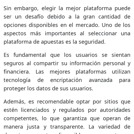
Sin embargo, elegir la mejor plataforma puede
ser un desafío debido a la gran cantidad de
opciones disponibles en el mercado. Uno de los
aspectos más importantes al seleccionar una
plataforma de apuestas es la seguridad.
Es fundamental que los usuarios se sientan
seguros al compartir su información personal y
financiera. Las mejores plataformas utilizan
tecnología de encriptación avanzada para
proteger los datos de sus usuarios.
Además, es recomendable optar por sitios que
estén licenciados y regulados por autoridades
competentes, lo que garantiza que operan de
manera justa y transparente. La variedad de